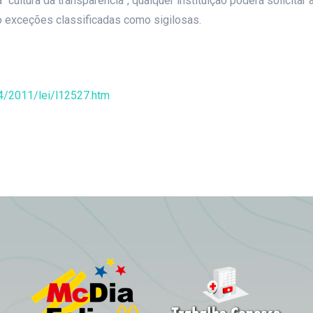
“cultura da transparência”, qualquer instituição poderá solicit
o exceções classificadas como sigilosas.
14/2011/lei/l12527.htm