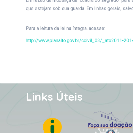
Em razão da mudança da “cultura do segredo” para a 
que estejam sob sua guarda. Em linhas gerais, salv
Para a leitura da lei na íntegra, acesse:
http://www.planalto.gov.br/ccivil_03/_ato2011-20
Links Úteis