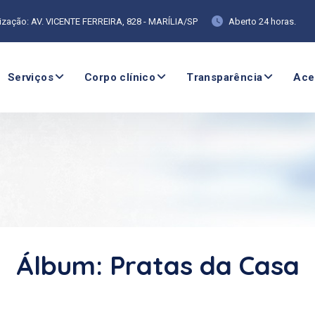
ização: AV. VICENTE FERREIRA, 828 - MARÍLIA/SP
Aberto 24 horas.
Serviços
Corpo clínico
Transparência
Ace
Álbum: Pratas da Casa