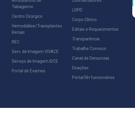
Ambulatório de
Coordenadores
Tabagismo
LGPD
Centro Cirúrgico
Corpo Clínico
Hemodiálise/Transplantes
Editais e Requerimentos
Renais
Transparência
REC
Trabalhe Conosco
Serv. de Imagem VIVACE
Canal de Denuncias
Serviço de Imagem IDCE
Doações
Portal de Exames
Portal RH funcionários
 de Misericórdia de Marília