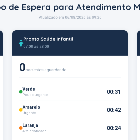
o de Espera para Atendimento M
Atualizado em 06/08/2026 às 09:20
Pronto Saúde Infantil
07:00 às 23:00
0
pacientes aguardando
Verde
00:31
Pouco urgente
Amarelo
00:42
Urgente
Laranja
00:24
Alta prioridade