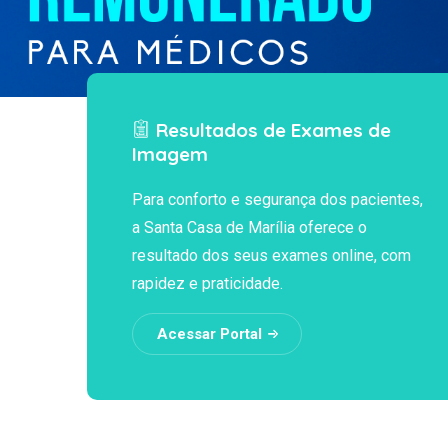
Resultados de Exames de
Imagem
Para conforto e segurança dos pacientes,
a Santa Casa de Marília oferece o
resultado dos seus exames online, com
rapidez e praticidade.
Acessar Portal