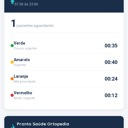
07:00 às 23:00
1
pacientes aguardando
Verde
00:35
Pouco urgente
Amarelo
00:40
Urgente
Laranja
00:24
Alta prioridade
Vermelho
00:12
Muito urgente
Pronto Saúde Ortopedia