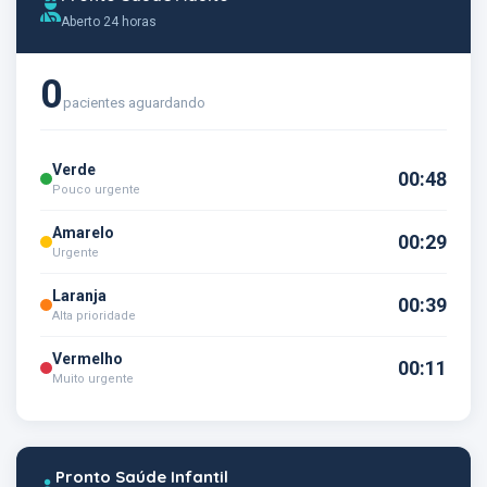
Aberto 24 horas
0
pacientes aguardando
Verde
00:48
Pouco urgente
Amarelo
00:29
Urgente
Laranja
00:39
Alta prioridade
Vermelho
00:11
Muito urgente
Pronto Saúde Infantil