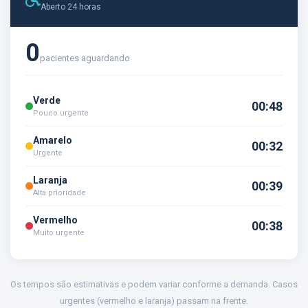
Aberto 24 horas
0
pacientes aguardando
Verde
00:48
Pouco urgente
Amarelo
00:32
Urgente
Laranja
00:39
Alta prioridade
Vermelho
00:38
Muito urgente
Os tempos são estimativas e podem variar conforme a demanda. Casos
urgentes (vermelho e laranja) passam na frente.