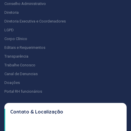
Conselho Administrativo
Diretoria
Diretoria Executiva e Coordenadores
LGPD
Corpo Clínico
Editais e Requerimentos
Transparência
Trabalhe Conosco
Canal de Denuncias
Doações
Portal RH funcionários
Contato & Localização