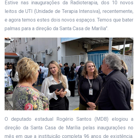
Estive nas inaugurações da Radioterapia, dos 10 novos
leitos de UTI (Unidade de Terapia Intensiva), recentemente,
e agora temos estes dois novos espaços. Temos que bater
palmas para a direção da Santa Casa de Marília”.
O deputado estadual Rogério Santos (MDB) elogiou a
direção da Santa Casa de Marília pelas inaugurações no
mês em que a instituição completa 96 anos de existência.