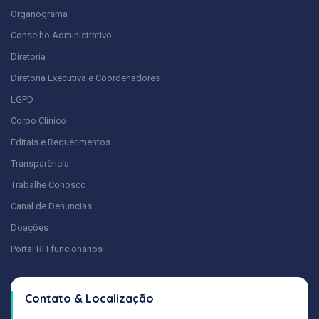
Organograma
Conselho Administrativo
Diretoria
Diretoria Executiva e Coordenadores
LGPD
Corpo Clínico
Editais e Requerimentos
Transparência
Trabalhe Conosco
Canal de Denuncias
Doações
Portal RH funcionários
Contato & Localização