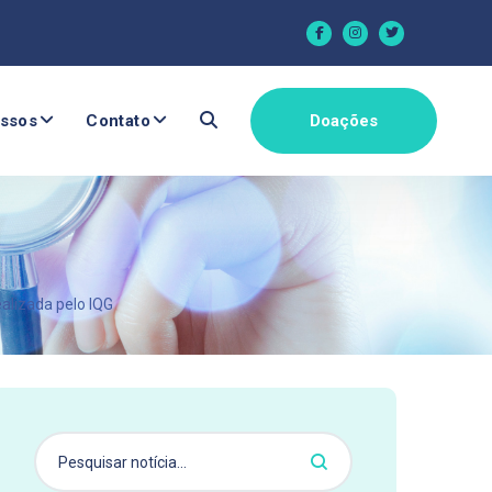
ssos
Contato
Doações
alizada pelo IQG