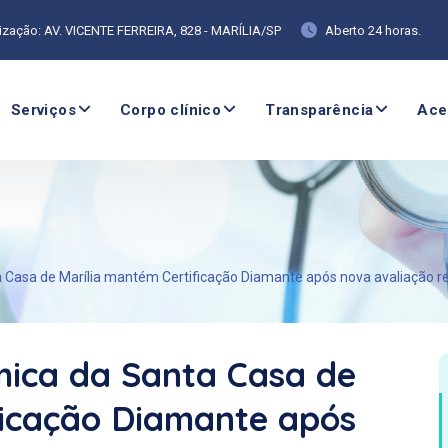
ização: AV. VICENTE FERREIRA, 828 - MARÍLIA/SP
Aberto 24 horas.
Serviços
Corpo clínico
Transparência
Ace
Casa de Marília mantém Certificação Diamante após nova avaliação re
ica da Santa Casa de
ficação Diamante após