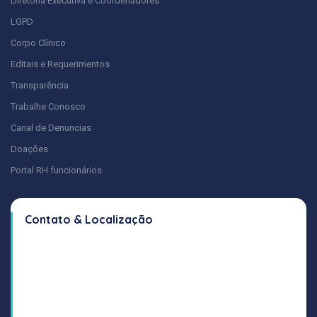
Diretoria Executiva e Coordenadores
LGPD
Corpo Clínico
Editais e Requerimentos
Transparência
Trabalhe Conosco
Canal de Denuncias
Doações
Portal RH funcionários
Contato & Localização