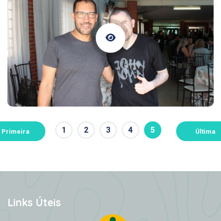
1
2
3
4
5
Primeira
Última
Links Úteis