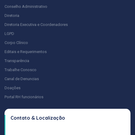
Conselho Administrativo
Diretoria
Diretoria Executiva e Coordenadores
LGPD
Corpo Clínico
Editais e Requerimentos
Transparência
Trabalhe Conosco
Canal de Denuncias
Doações
Portal RH funcionários
Contato & Localização