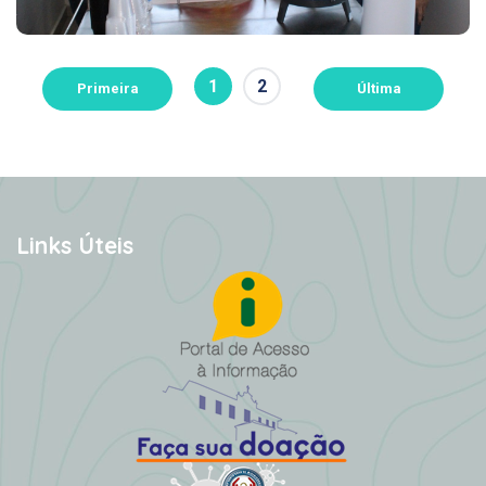
1
2
Primeira
Última
Links Úteis