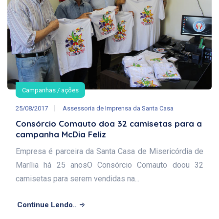
Campanhas / ações
25/08/2017
Assessoria de Imprensa da Santa Casa
Consórcio Comauto doa 32 camisetas para a
campanha McDia Feliz
Empresa é parceira da Santa Casa de Misericórdia de
Marília há 25 anosO Consórcio Comauto doou 32
camisetas para serem vendidas na...
Continue Lendo..