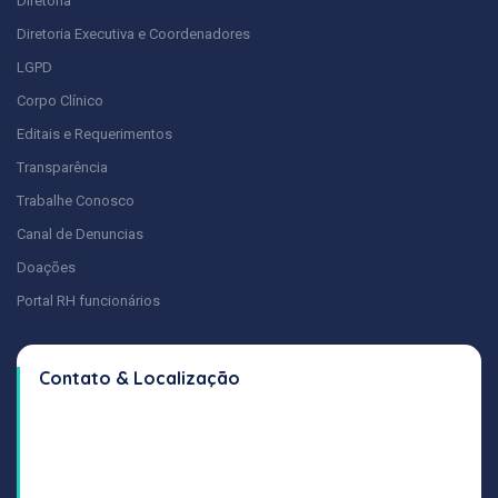
Diretoria
Diretoria Executiva e Coordenadores
LGPD
Corpo Clínico
Editais e Requerimentos
Transparência
Trabalhe Conosco
Canal de Denuncias
Doações
Portal RH funcionários
Contato & Localização