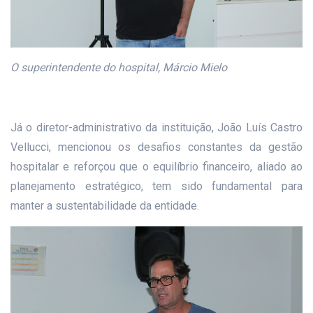
O superintendente do hospital, Márcio Mielo
Já o diretor-administrativo da instituição, João Luís Castro
Vellucci, mencionou os desafios constantes da gestão
hospitalar e reforçou que o equilíbrio financeiro, aliado ao
planejamento estratégico, tem sido fundamental para
manter a sustentabilidade da entidade.