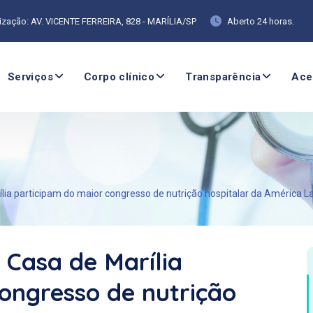
ização: AV. VICENTE FERREIRA, 828 - MARÍLIA/SP
Aberto 24 horas.
Serviços
Corpo clínico
Transparência
Ace
ília participam do maior congresso de nutrição hospitalar da América L
 Casa de Marília
ongresso de nutrição