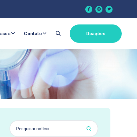
ssos
Contato
Doações
atina