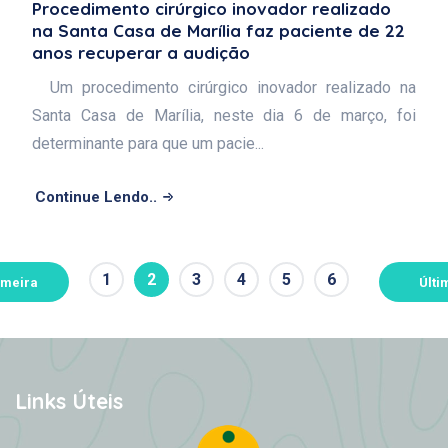
Procedimento cirúrgico inovador realizado
na Santa Casa de Marília faz paciente de 22
anos recuperar a audição
Um procedimento cirúrgico inovador realizado na
Santa Casa de Marília, neste dia 6 de março, foi
determinante para que um pacie...
Continue Lendo..
1
2
3
4
5
6
imeira
Últi
Links Úteis