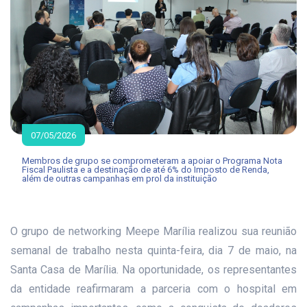
07/05/2026
Membros de grupo se comprometeram a apoiar o Programa Nota
Fiscal Paulista e a destinação de até 6% do Imposto de Renda,
além de outras campanhas em prol da instituição
O grupo de networking Meepe Marília realizou sua reunião
semanal de trabalho nesta quinta-feira, dia 7 de maio, na
Santa Casa de Marília. Na oportunidade, os representantes
da entidade reafirmaram a parceria com o hospital em