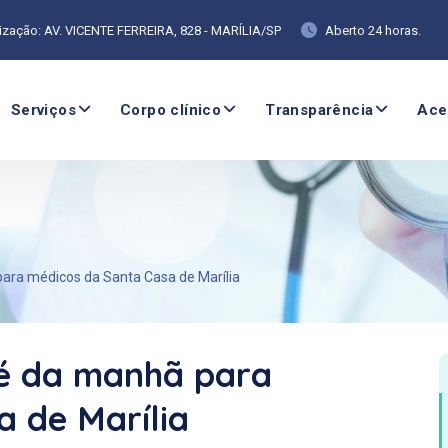
ização: AV. VICENTE FERREIRA, 828 - MARÍLIA/SP
Aberto 24 horas.
Serviços
Corpo clínico
Transparência
Ace
ara médicos da Santa Casa de Marília
fé da manhã para
 de Marília